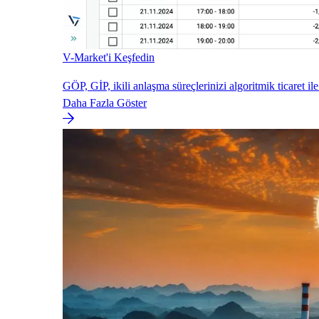
V-Market'i Keşfedin
GÖP, GİP, ikili anlaşma süreçlerinizi algoritmik ticaret ile
Daha Fazla Göster