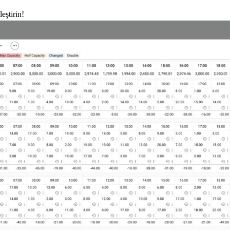
eştirin!