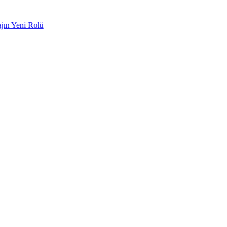
ajın Yeni Rolü