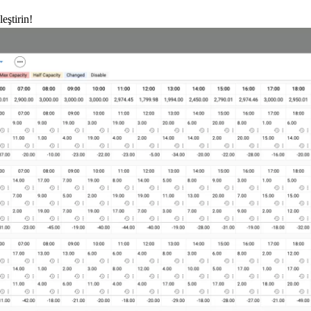
eştirin!