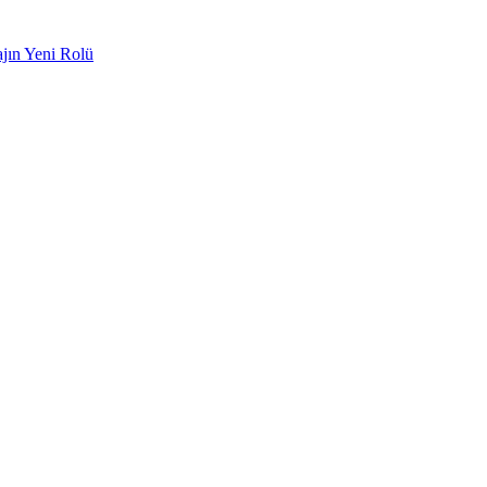
ajın Yeni Rolü