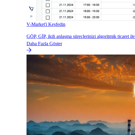
V-Market'i Keşfedin
GÖP, GİP, ikili anlaşma süreçlerinizi algoritmik ticaret ile
Daha Fazla Göster