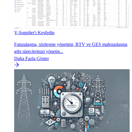
V-Supplier'ı Keşfedin
Faturalaşma, sözleşme yönetimi, BTV ve GES mahsuplaşma
gibi süreçlerinizi yönetin...
Daha Fazla Göster