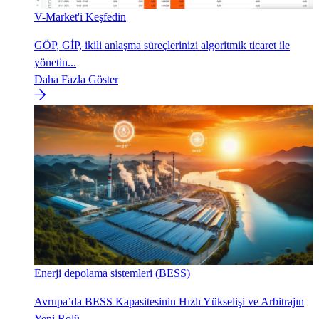
V-Market'i Keşfedin
GÖP, GİP, ikili anlaşma süreçlerinizi algoritmik ticaret ile
yönetin...
Daha Fazla Göster
Enerji depolama sistemleri (BESS)
Avrupa’da BESS Kapasitesinin Hızlı Yükselişi ve Arbitrajın
Yeni Rolü