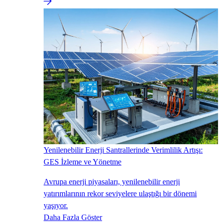
Yenilenebilir Enerji Santrallerinde Verimlilik Artışı:
GES İzleme ve Yönetme
Avrupa enerji piyasaları, yenilenebilir enerji
yatırımlarının rekor seviyelere ulaştığı bir dönemi
yaşıyor.
Daha Fazla Göster