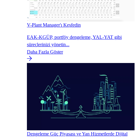
V-Plant Manager'ı Keşfedin
EAK-KGÜP, portföy dengeleme, YAL-YAT gibi
süreçlerinizi yönetin...
Daha Fazla Göster
Dengeleme Güç Piyasası ve Yan Hizmetlerde Dijital