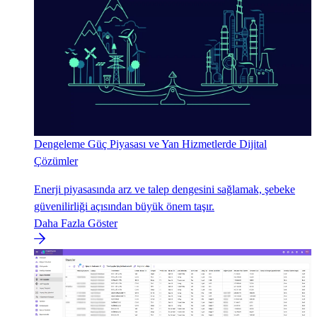
Dengeleme Güç Piyasası ve Yan Hizmetlerde Dijital
Çözümler
Enerji piyasasında arz ve talep dengesini sağlamak, şebeke
güvenilirliği açısından büyük önem taşır.
Daha Fazla Göster