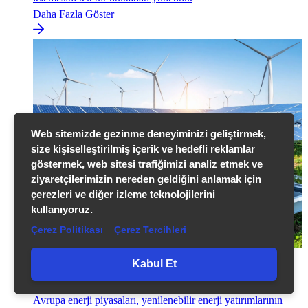
Daha Fazla Göster
Web sitemizde gezinme deneyiminizi geliştirmek,
size kişiselleştirilmiş içerik ve hedefli reklamlar
göstermek, web sitesi trafiğimizi analiz etmek ve
ziyaretçilerimizin nereden geldiğini anlamak için
çerezleri ve diğer izleme teknolojilerini
kullanıyoruz.
Çerez Politikası
Çerez Tercihleri
Yenilenebilir Enerji Santrallerinde Verimlilik Artışı: GES
Kabul Et
İzleme ve Yönetme
Avrupa enerji piyasaları, yenilenebilir enerji yatırımlarının