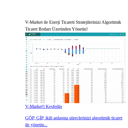
V-Market ile Enerji Ticareti Stratejilerinizi Algoritmik
Ticaret Botları Üzerinden Yönetin!
V-Market'i Keşfedin
GÖP, GİP, ikili anlaşma süreçlerinizi algoritmik ticaret
ile yönetin...