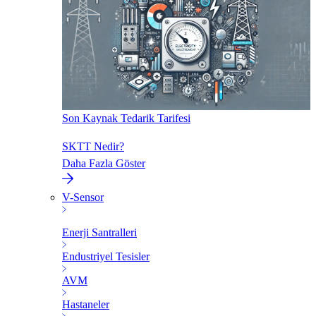
Son Kaynak Tedarik Tarifesi
SKTT Nedir?
Daha Fazla Göster
V-Sensor
Enerji Santralleri
Endustriyel Tesisler
AVM
Hastaneler