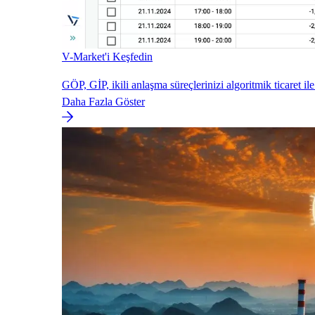
V-Market'i Keşfedin
GÖP, GİP, ikili anlaşma süreçlerinizi algoritmik ticaret ile
Daha Fazla Göster