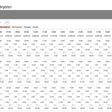
eştirin!