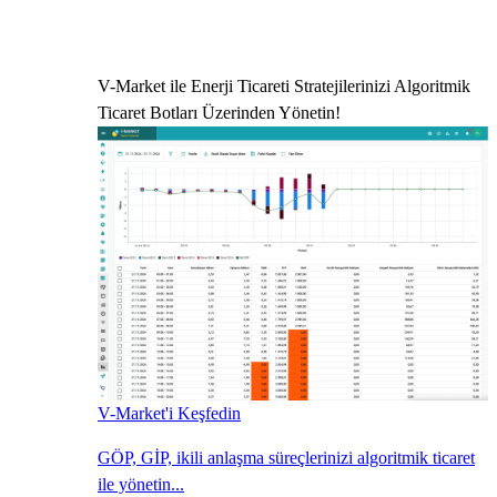
V-Market ile Enerji Ticareti Stratejilerinizi Algoritmik
Ticaret Botları Üzerinden Yönetin!
V-Market'i Keşfedin
GÖP, GİP, ikili anlaşma süreçlerinizi algoritmik ticaret
ile yönetin...