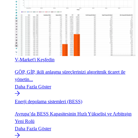
V-Market'i Keşfedin
GÖP, GİP, ikili anlaşma süreçlerinizi algoritmik ticaret ile
yönetin...
Daha Fazla Göster
Enerji depolama sistemleri (BESS)
Avrupa’da BESS Kapasitesinin Hızlı Yükselişi ve Arbitrajın
Yeni Rolü
Daha Fazla Göster