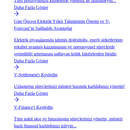
Tüm portföyünüzü kümeleme yöntemi ile tahminleyin...
Daha Fazla Göster
Gün Öncesi Elektrik Yükü Tahmininin Önemi ve V-
Forecast’in Sağladığı Avantajlar
Elektrik piyasalarında tahmin doğruluğu, enerji şirketlerinin
rekabet avantajı kazanmasını ve operasyonel süreçlerde
verimliliği artırmasını sağlayan kritik faktörlerden biridir.
Daha Fazla Göster
V-Settlement'ı Keşfedin
Uzlaştırma süreçlerinizi müşteri bazında karlılığınızı yönetin!
Daha Fazla Göster
V-Finance'i Keşfedin
Tüm nakit akış ve faturalaşma süreçlerinizi yönetin, müşteri
bazlı finansal karlılığınızı izleyin...