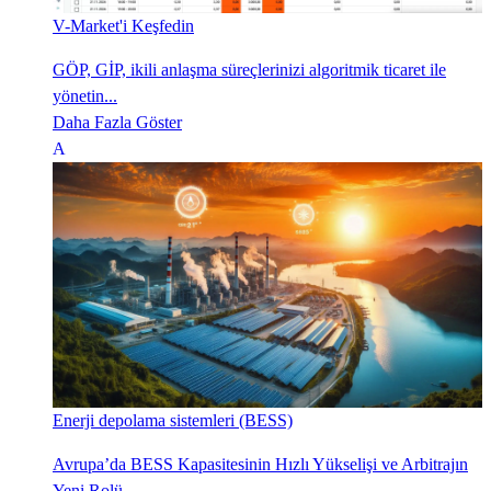
V-Market'i Keşfedin
GÖP, GİP, ikili anlaşma süreçlerinizi algoritmik ticaret ile
yönetin...
Daha Fazla Göster
Enerji depolama sistemleri (BESS)
Avrupa’da BESS Kapasitesinin Hızlı Yükselişi ve Arbitrajın
Yeni Rolü