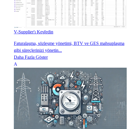
V-Supplier'ı Keşfedin
Faturalaşma, sözleşme yönetimi, BTV ve GES mahsuplaşma
gibi süreçlerinizi yönetin...
Daha Fazla Göster