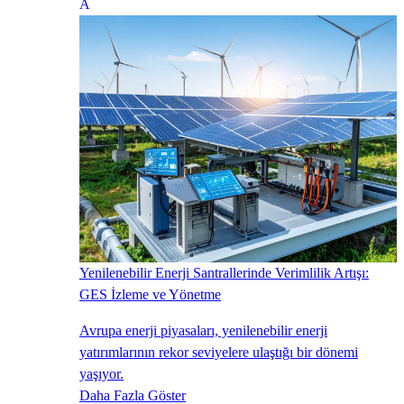
Yenilenebilir Enerji Santrallerinde Verimlilik Artışı:
GES İzleme ve Yönetme
Avrupa enerji piyasaları, yenilenebilir enerji
yatırımlarının rekor seviyelere ulaştığı bir dönemi
yaşıyor.
Daha Fazla Göster