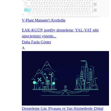
V-Plant Manager'ı Keşfedin
EAK-KGÜP, portföy dengeleme, YAL-YAT gibi
süreçlerinizi yönetin...
Daha Fazla Göster
Dengeleme Güç Piyasası ve Yan Hizmetlerde Dijital