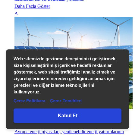
Daha Fazla Göster
Web sitemizde gezinme deneyiminizi geliştirmek,
size kişiselleştirilmiş içerik ve hedefli reklamlar
göstermek, web sitesi trafiğimizi analiz etmek ve
ziyaretçilerimizin nereden geldiğini anlamak için
çerezleri ve diğer izleme teknolojilerini
kullanıyoruz.
Çerez Politikası
Çerez Tercihleri
Yenilenebilir Enerji Santrallerinde Verimlilik Artışı: GES
Kabul Et
İzleme ve Yönetme
Avrupa enerji piyasaları, yenilenebilir enerji yatırımlarının