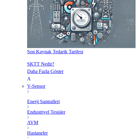
Son Kaynak Tedarik Tarifesi
SKTT Nedir?
Daha Fazla Göster
V-Sensor
Enerji Santralleri
Endustriyel Tesisler
AVM
Hastaneler