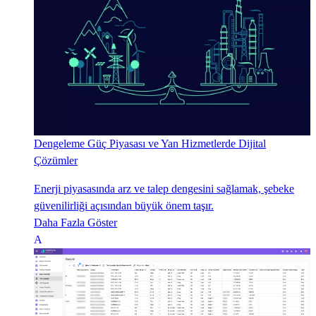
Dengeleme Güç Piyasası ve Yan Hizmetlerde Dijital
Çözümler
Enerji piyasasında arz ve talep dengesini sağlamak, şebeke
güvenilirliği açısından büyük önem taşır.
Daha Fazla Göster