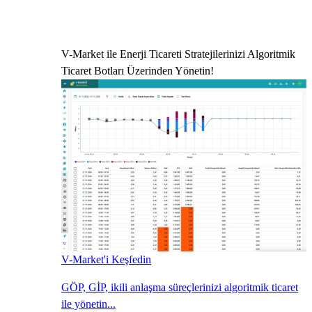
V-Market ile Enerji Ticareti Stratejilerinizi Algoritmik
Ticaret Botları Üzerinden Yönetin!
V-Market'i Keşfedin
GÖP, GİP, ikili anlaşma süreçlerinizi algoritmik ticaret
ile yönetin...