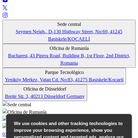
Sede central
Seymen Neigh., D-130 Highway Street, No:69, 41245
Başiskele/KOCAELİ
Oficina de Rumanía
Bucharest, 43 Pipera Road, Building B, 1st Floor, 2nd District,
Romania
Parque Tecnológico
Yeniköy Merkez, Vatan Cd. No:83, 41275 Başiskele/Kocaeli
Oficina de Düsseldorf
Breite Str. 3, 40213 Düsseldorf Germany
We use cookies and other tracking technologies to
improve your browsing experience, show you
01
personalized content and targeted ads, analyze our