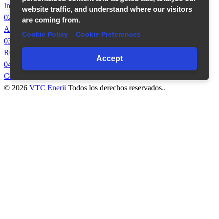
Inicio
website traffic, and understand where our visitors
02
are coming from.
Acerca de nosotros
Cookie Policy
Cookie Preferences
03
RGPD
Accept
04
Contáctenos
© 2026
VTC Enerji
Todos los derechos reservados..
Volver al inicio
WEB
TASARIM
¡Póngase en contacto con nosotros si tiene algún
problema o simplemente para saludarnos!