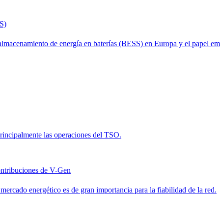
S)
 almacenamiento de energía en baterías (BESS) en Europa y el papel eme
 principalmente las operaciones del TSO.
contribuciones de V-Gen
l mercado energético es de gran importancia para la fiabilidad de la red.