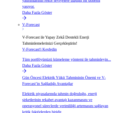
yatırımlarının rekor seviyelere ulaştığı bir dönemi
yaşıyor.
Daha Fazla Göster
V-Forecast
V-Forecast ile Yapay Zekâ Destekli Enerji
Tahminlemelerinizi Gerçekleştirin!
V-Forecast'i Keşfedin
Tüm portföyünüzü kümeleme yöntemi ile tahminleyin...
Daha Fazla Göster
Gün Öncesi Elektrik Yükü Tahmininin Önemi ve V-
Forecast’in Sağladığı Avantajlar
Elektrik piyasalarında tahmin doğruluğu, enerji
şirketlerinin rekabet avantajı kazanmasını ve
operasyonel süreçlerde verimliliği artırmasını sağlayan
kritik faktörlerden biridir.