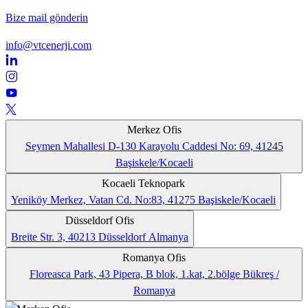
Bize mail gönderin
info@vtcenerji.com
Merkez Ofis
Seymen Mahallesi D-130 Karayolu Caddesi No: 69, 41245
Başiskele/Kocaeli
Kocaeli Teknopark
Yeniköy Merkez, Vatan Cd. No:83, 41275 Başiskele/Kocaeli
Düsseldorf Ofis
Breite Str. 3, 40213 Düsseldorf Almanya
Romanya Ofis
Floreasca Park, 43 Pipera, B blok, 1.kat, 2.bölge Bükreş /
Romanya