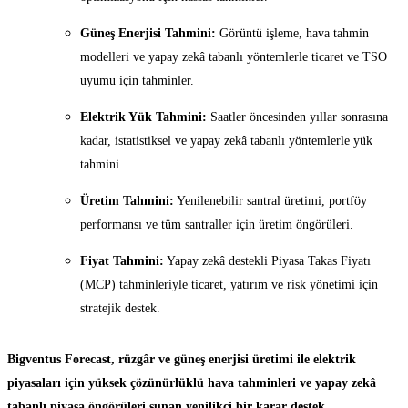
Güneş Enerjisi Tahmini:
Görüntü işleme, hava tahmin
modelleri ve yapay zekâ tabanlı yöntemlerle ticaret ve TSO
uyumu için tahminler.
Elektrik Yük Tahmini:
Saatler öncesinden yıllar sonrasına
kadar, istatistiksel ve yapay zekâ tabanlı yöntemlerle yük
tahmini.
Üretim Tahmini:
Yenilenebilir santral üretimi, portföy
performansı ve tüm santraller için üretim öngörüleri.
Fiyat Tahmini:
Yapay zekâ destekli Piyasa Takas Fiyatı
(MCP) tahminleriyle ticaret, yatırım ve risk yönetimi için
stratejik destek.
Bigventus Forecast, rüzgâr ve güneş enerjisi üretimi ile elektrik
piyasaları için yüksek çözünürlüklü hava tahminleri ve yapay zekâ
tabanlı piyasa öngörüleri sunan yenilikçi bir karar destek