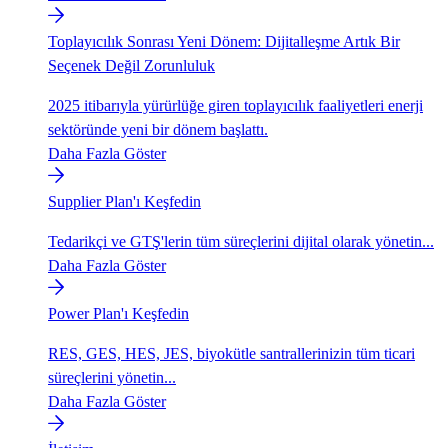
Toplayıcılık Sonrası Yeni Dönem: Dijitalleşme Artık Bir
Seçenek Değil Zorunluluk
2025 itibarıyla yürürlüğe giren toplayıcılık faaliyetleri enerji
sektöründe yeni bir dönem başlattı.
Daha Fazla Göster
Supplier Plan'ı Keşfedin
Tedarikçi ve GTŞ'lerin tüm süreçlerini dijital olarak yönetin...
Daha Fazla Göster
Power Plan'ı Keşfedin
RES, GES, HES, JES, biyokütle santrallerinizin tüm ticari
süreçlerini yönetin...
Daha Fazla Göster