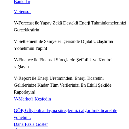
Bankalar
V-Sensor
V-Forecast ile Yapay Zekâ Destekli Enerji Tahminlemelerinizi
Gerçekleştirin!
V-Settlement ile Saniyeler İçerisinde Dijital Uzlaştırma
Yönetimini Yapın!
V-Finance ile Finansal Süreçlerde Şeffaflık ve Kontrol
sağlayın.
V-Report ile Enerji Üretiminden, Enerji Ticaretini
Gelirlerinize Kadar Tüm Verilerinizi En Etkili Şekilde
Raporlayın!
V-Market'i Keşfedin
GÖP, GİP, ikili anlaşma süreçlerinizi algoritmik ticaret ile
yönetin...
Daha Fazla Göster