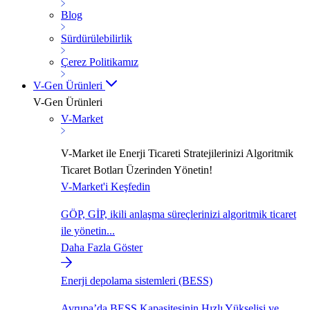
Blog
Sürdürülebilirlik
Çerez Politikamız
V-Gen Ürünleri
V-Gen Ürünleri
V-Market
V-Market ile Enerji Ticareti Stratejilerinizi Algoritmik
Ticaret Botları Üzerinden Yönetin!
V-Market'i Keşfedin
GÖP, GİP, ikili anlaşma süreçlerinizi algoritmik ticaret
ile yönetin...
Daha Fazla Göster
Enerji depolama sistemleri (BESS)
Avrupa’da BESS Kapasitesinin Hızlı Yükselişi ve