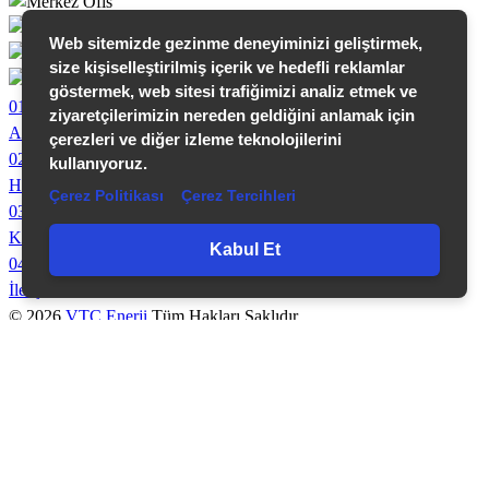
Web sitemizde gezinme deneyiminizi geliştirmek,
size kişiselleştirilmiş içerik ve hedefli reklamlar
göstermek, web sitesi trafiğimizi analiz etmek ve
01
ziyaretçilerimizin nereden geldiğini anlamak için
Anasayfa
çerezleri ve diğer izleme teknolojilerini
02
kullanıyoruz.
Hakkımızda
Çerez Politikası
Çerez Tercihleri
03
KVKK
Kabul Et
04
İletişim
© 2026
VTC Enerji
Tüm Hakları Saklıdır.
Yukarı Dön
WEB
TASARIM